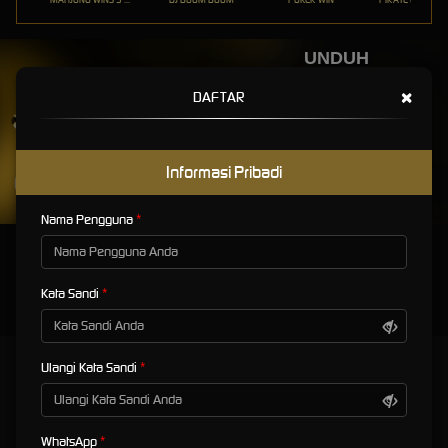
UNDUH
JPTOTO APP
×
Nikmati berbagai permainan dalam satu
DAFTAR
genggaman
Informasi Pribadi
UNDUH
PANDUAN INSTALASI
Nama Pengguna
Kata Sandi
Ulangi Kata Sandi
JPTOTO: Apk Slot777 Gacor Situs Slot Online Terbaru
Gampang Menang
WhatsApp