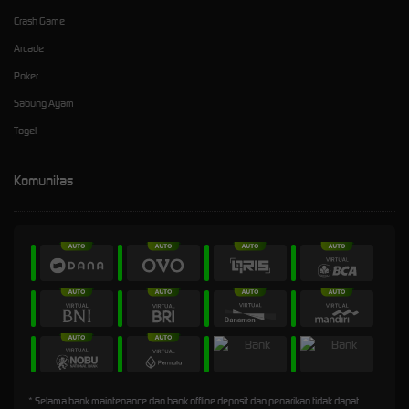
Crash Game
Arcade
Poker
Sabung Ayam
Togel
Komunitas
* Selama bank maintenance dan bank offline deposit dan penarikan tidak dapat