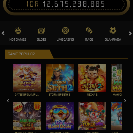
IDR
12,675,238,885
HOT GAMES
SLOTS
LIVE CASINO
RACE
OLAHRAGA
CRA
GAME POPULER
GATES OF OLYMPUS POP
STORM OF SETH 2
NEZHA 2
MAHJONG MAX
MAHJONG WINS 3 – BLACK SCATTER
DJ BOOM BOOM
POKER WIN
PIRATE QUEST 1