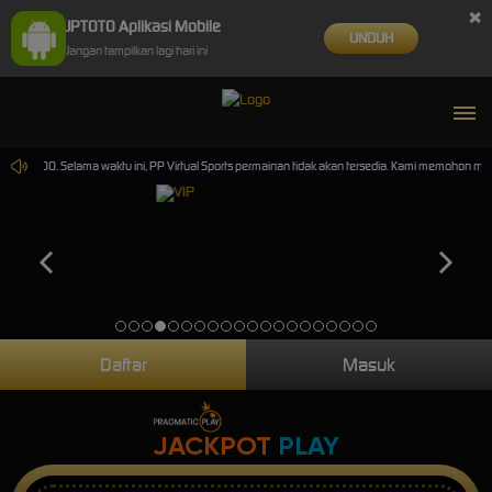
×
JPTOTO Aplikasi Mobile
UNDUH
Jangan tampilkan lagi hari ini
5.00.00. Selama waktu ini, PP Virtual Sports permainan tidak akan tersedia. Kami memohon maa
Daftar
Masuk
JACKPOT
PLAY