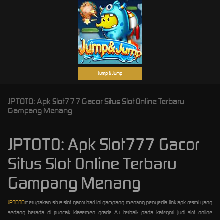
Jump & Jump
JPTOTO: Apk Slot777 Gacor Situs Slot Online Terbaru
Gampang Menang
JPTOTO: Apk Slot777 Gacor
Situs Slot Online Terbaru
Gampang Menang
JPTOTO
merupakan situs slot gacor hari ini gampang menang penyedia link apk resmi yang
sedang berada di puncak klasemen grade A+ terbaik pada kategori judi slot online