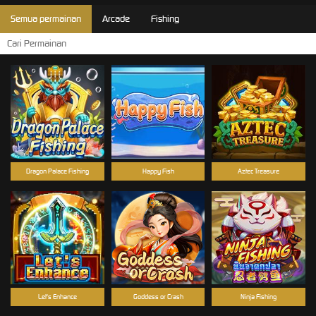
Semua permainan
Arcade
Fishing
Dragon Palace Fishing
Happy Fish
Aztec Treasure
Let's Enhance
Goddess or Crash
Ninja Fishing