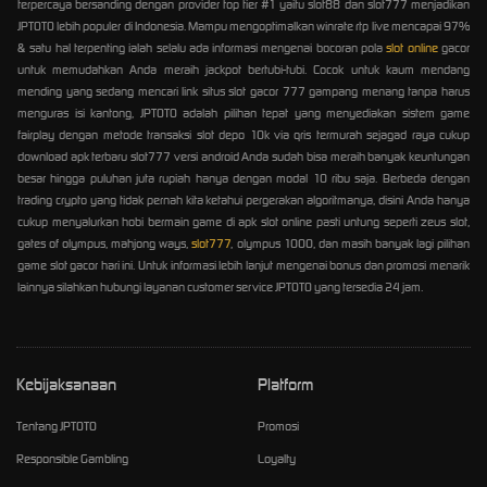
terpercaya bersanding dengan provider top tier #1 yaitu slot88 dan slot777 menjadikan
JPTOTO lebih populer di Indonesia. Mampu mengoptimalkan winrate rtp live mencapai 97%
& satu hal terpenting ialah selalu ada informasi mengenai bocoran pola
slot online
gacor
untuk memudahkan Anda meraih jackpot bertubi-tubi. Cocok untuk kaum mendang
mending yang sedang mencari link situs slot gacor 777 gampang menang tanpa harus
menguras isi kantong, JPTOTO adalah pilihan tepat yang menyediakan sistem game
fairplay dengan metode transaksi slot depo 10k via qris termurah sejagad raya cukup
download apk terbaru slot777 versi android Anda sudah bisa meraih banyak keuntungan
besar hingga puluhan juta rupiah hanya dengan modal 10 ribu saja. Berbeda dengan
trading crypto yang tidak pernah kita ketahui pergerakan algoritmanya, disini Anda hanya
cukup menyalurkan hobi bermain game di apk slot online pasti untung seperti zeus slot,
gates of olympus, mahjong ways,
slot777
, olympus 1000, dan masih banyak lagi pilihan
game slot gacor hari ini. Untuk informasi lebih lanjut mengenai bonus dan promosi menarik
lainnya silahkan hubungi layanan customer service JPTOTO yang tersedia 24 jam.
Kebijaksanaan
Platform
Tentang JPTOTO
Promosi
Responsible Gambling
Loyalty