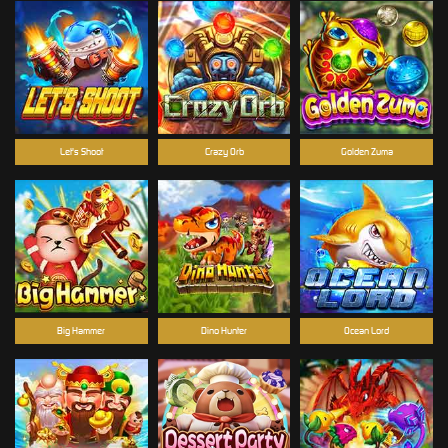
Let's Shoot
Crazy Orb
Golden Zuma
Big Hammer
Dino Hunter
Ocean Lord