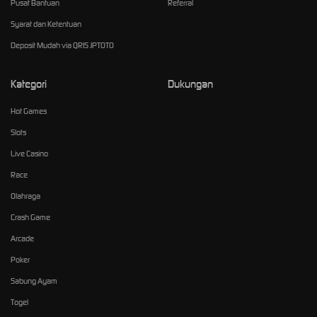
Pusat Bantuan
Referral
Syarat dan Ketentuan
Deposit Mudah via QRIS JPTOTO
Kategori
Dukungan
Hot Games
Slots
Live Casino
Race
Olahraga
Crash Game
Arcade
Poker
Sabung Ayam
Togel