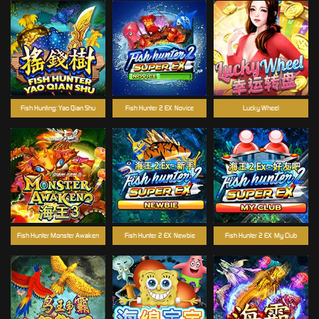
Fish Hunting: Yao Qian Shu
Fish Hunter 2 EX-Novice
Lucky Wheel
Fish Hunter Monster Awaken
Fish Hunter 2 EX-Newbie
Fish Hunter 2 EX-My Club