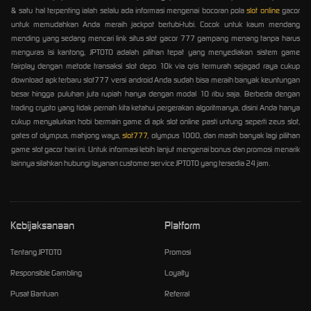
& satu hal terpenting ialah selalu ada informasi mengenai bocoran pola
slot online
gacor
untuk memudahkan Anda meraih jackpot bertubi-tubi. Cocok untuk kaum mendang
mending yang sedang mencari link situs slot gacor 777 gampang menang tanpa harus
menguras isi kantong, JPTOTO adalah pilihan tepat yang menyediakan sistem game
fairplay dengan metode transaksi slot depo 10k via qris termurah sejagad raya cukup
download apk terbaru slot777 versi android Anda sudah bisa meraih banyak keuntungan
besar hingga puluhan juta rupiah hanya dengan modal 10 ribu saja. Berbeda dengan
trading crypto yang tidak pernah kita ketahui pergerakan algoritmanya, disini Anda hanya
cukup menyalurkan hobi bermain game di apk slot online pasti untung seperti zeus slot,
gates of olympus, mahjong ways,
slot777
, olympus 1000, dan masih banyak lagi pilihan
game slot gacor hari ini. Untuk informasi lebih lanjut mengenai bonus dan promosi menarik
lainnya silahkan hubungi layanan customer service JPTOTO yang tersedia 24 jam.
Kebijaksanaan
Platform
Tentang JPTOTO
Promosi
Responsible Gambling
Loyalty
Pusat Bantuan
Referral