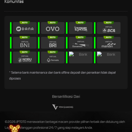
Komunitas
* Selama bank maintenance dan bank offline deposit dan penarikan tidak dapat
diproses
Bersertifikasi Dari
Tap Me!
©2026 JPTOTO menawarkan berbagai macam provider pilihan terbaik dan didukung oleh
Layanan Pelanggan profesional 24/7 yang siap melayani Anda.