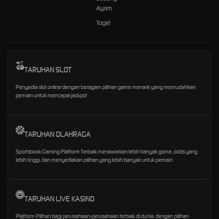
Ayam
Togel
TARUHAN SLOT
Penyedia slot online dengan beragam pilihan game menarik yang memudahkan
pemain untuk mencapai jackpot
TARUHAN OLAHRAGA
Sportsbook Gaming Platform Terbaik menawarkan lebih banyak game, odds yang
lebih tinggi, dan menyediakan pilihan yang lebih banyak untuk pemain.
TARUHAN LIVE KASINO
Platform Pilihan bagi perusahaan-perusahaan terbaik di dunia, dengan pilihan