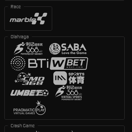
Race
Olahraga
Crash Game