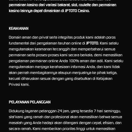
permainan kasino dari variasi bakarat, slot, roulette dan permainan
kasino lainnya dapat dimainkan di
JPTOTO
Casino.
KEAMANAN
Domain aman dan privat serta integritas produk kami adalah poros
fundamental dari pengalaman taruhan online di
JPTOTO
. Kami selalu
mengutamakan keamanan tercanggih dan memperbaharui semua
permainan serta proses-proses kami secara berkala, demi memastikan
pengalaman permainan online Anda 100% aman dan adil. Kami selalu
mengutamakan menjaga kerahasiaan informasi Anda, dan kami tidak
akan pernah membagikannya ataupun menjualnya ke pihak ketiga,
kecuali diharuskan sesuai dengan yang disebutkan di Kebijakan
Privasi kami.
PELAYANAN PELANGGAN
Didukung layanan pelanggan 24 jam, yang tersedia 7 hari seminggu,
staf kami yang ramah dan profesional akan memastikan bahwa semua
masalah yang Anda hadapi akan ditangani dengan cepat, efisien, dan
secara ramah. Kami memberikan prioritas tinggi untuk memastikan