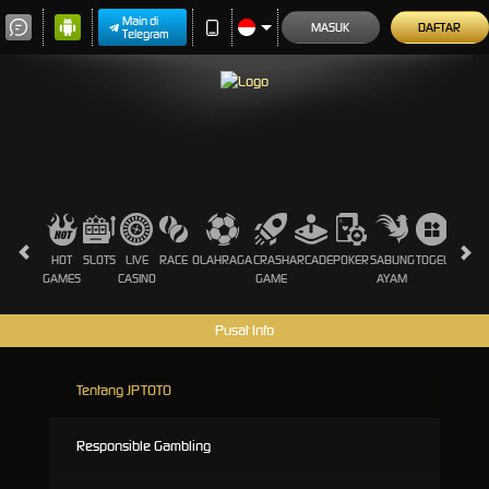
Main di
MASUK
DAFTAR
Telegram
HOT
SLOTS
LIVE
RACE
OLAHRAGA
CRASH
ARCADE
POKER
SABUNG
TOGEL
PROMO
GAMES
CASINO
GAME
AYAM
Pusat Info
Tentang JPTOTO
Responsible Gambling