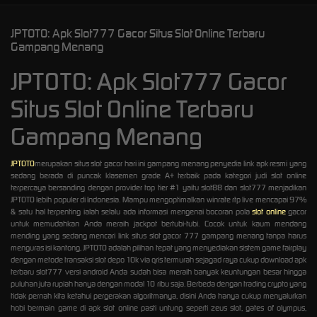
JPTOTO: Apk Slot777 Gacor Situs Slot Online Terbaru
Gampang Menang
JPTOTO: Apk Slot777 Gacor
Situs Slot Online Terbaru
Gampang Menang
JPTOTO
merupakan situs slot gacor hari ini gampang menang penyedia link apk resmi yang
sedang berada di puncak klasemen grade A+ terbaik pada kategori judi slot online
terpercaya bersanding dengan provider top tier #1 yaitu slot88 dan slot777 menjadikan
JPTOTO lebih populer di Indonesia. Mampu mengoptimalkan winrate rtp live mencapai 97%
& satu hal terpenting ialah selalu ada informasi mengenai bocoran pola
slot online
gacor
untuk memudahkan Anda meraih jackpot bertubi-tubi. Cocok untuk kaum mendang
mending yang sedang mencari link situs slot gacor 777 gampang menang tanpa harus
menguras isi kantong, JPTOTO adalah pilihan tepat yang menyediakan sistem game fairplay
dengan metode transaksi slot depo 10k via qris termurah sejagad raya cukup download apk
terbaru slot777 versi android Anda sudah bisa meraih banyak keuntungan besar hingga
puluhan juta rupiah hanya dengan modal 10 ribu saja. Berbeda dengan trading crypto yang
tidak pernah kita ketahui pergerakan algoritmanya, disini Anda hanya cukup menyalurkan
hobi bermain game di apk slot online pasti untung seperti zeus slot, gates of olympus,