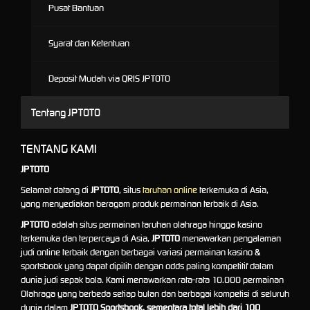
Pusat Bantuan
Syarat dan Ketentuan
Deposit Mudah via QRIS JPTOTO
Tentang JPTOTO
TENTANG KAMI
JPTOTO
Selamat datang di
JPTOTO
, situs
taruhan online
terkemuka di Asia,
yang menyediakan beragam produk permainan terbaik di Asia.
JPTOTO
adalah situs permainan taruhan olahraga hingga kasino
terkemuka dan terpercaya di Asia,
JPTOTO
menawarkan pengalaman
judi online terbaik dengan berbagai variasi permainan kasino &
sportsbook yang dapat dipilih dengan odds paling kompetitif dalam
dunia judi sepak bola. Kami menawarkan rata-rata 10.000 permainan
Olahraga yang berbeda setiap bulan dan berbagai kompetisi di seluruh
dunia dalam
JPTOTO Sportsbook, sementara total lebih dari 100