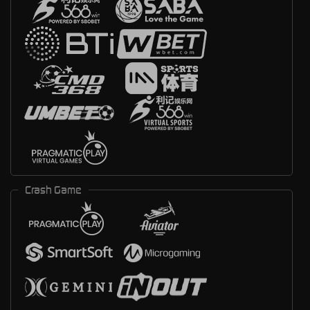
Crash Game