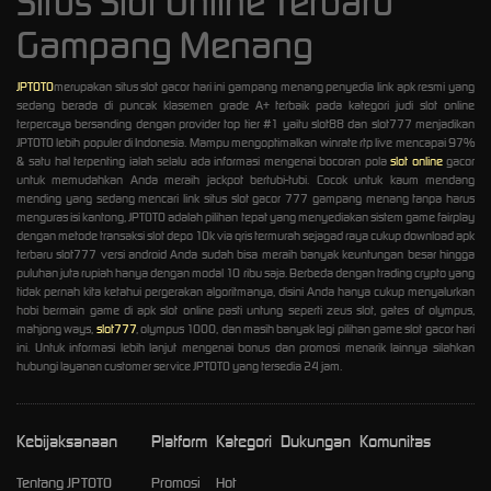
Situs Slot Online Terbaru
Gampang Menang
JPTOTO
merupakan situs slot gacor hari ini gampang menang penyedia link apk resmi yang
sedang berada di puncak klasemen grade A+ terbaik pada kategori judi slot online
terpercaya bersanding dengan provider top tier #1 yaitu slot88 dan slot777 menjadikan
JPTOTO lebih populer di Indonesia. Mampu mengoptimalkan winrate rtp live mencapai 97%
& satu hal terpenting ialah selalu ada informasi mengenai bocoran pola
slot online
gacor
untuk memudahkan Anda meraih jackpot bertubi-tubi. Cocok untuk kaum mendang
mending yang sedang mencari link situs slot gacor 777 gampang menang tanpa harus
menguras isi kantong, JPTOTO adalah pilihan tepat yang menyediakan sistem game fairplay
dengan metode transaksi slot depo 10k via qris termurah sejagad raya cukup download apk
terbaru slot777 versi android Anda sudah bisa meraih banyak keuntungan besar hingga
puluhan juta rupiah hanya dengan modal 10 ribu saja. Berbeda dengan trading crypto yang
tidak pernah kita ketahui pergerakan algoritmanya, disini Anda hanya cukup menyalurkan
hobi bermain game di apk slot online pasti untung seperti zeus slot, gates of olympus,
mahjong ways,
slot777
, olympus 1000, dan masih banyak lagi pilihan game slot gacor hari
ini. Untuk informasi lebih lanjut mengenai bonus dan promosi menarik lainnya silahkan
hubungi layanan customer service JPTOTO yang tersedia 24 jam.
Kebijaksanaan
Platform
Kategori
Dukungan
Komunitas
Tentang JPTOTO
Promosi
Hot