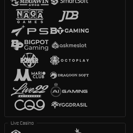
Live Casino