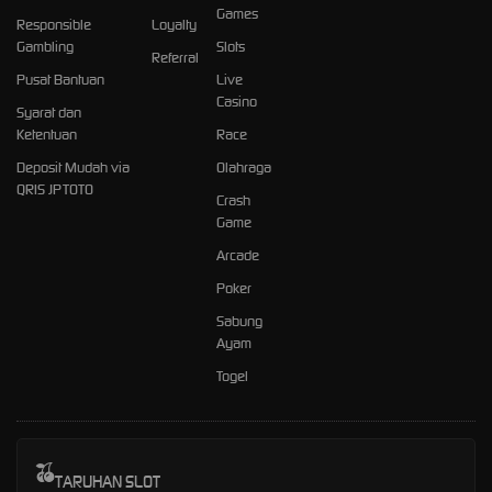
Games
Responsible
Loyalty
Gambling
Slots
Referral
Pusat Bantuan
Live
Casino
Syarat dan
Ketentuan
Race
Deposit Mudah via
Olahraga
QRIS JPTOTO
Crash
Game
Arcade
Poker
Sabung
Ayam
Togel
TARUHAN SLOT