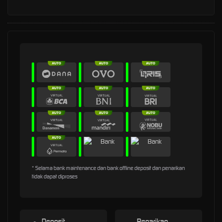
* Selama bank maintenance dan bank offline deposit dan penarikan
tidak dapat diproses
Deposit
Penarikan