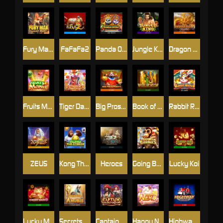
Fury Max Lucky Road
FaFaFa2
Panda Opera
Jungle King
Dragon Gold SA
Fruits Mania
Tiger Dance
Big Prosperity
Book of Myth
Rabbit Riches
ZEUS
Kong The Striker
Heroes
Going Bananas Inc
Lucky Koi
Lucky Meow
Secrets of Anubis
Captain Golds Fortune
Happy Neko
Highway Fortune