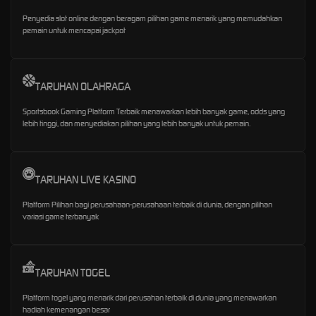
Penyedia slot online dengan beragam pilihan game menarik yang memudahkan
pemain untuk mencapai jackpot
TARUHAN OLAHRAGA
Sportsbook Gaming Platform Terbaik menawarkan lebih banyak game, odds yang
lebih tinggi, dan menyediakan pilihan yang lebih banyak untuk pemain.
TARUHAN LIVE KASINO
Platform Pilihan bagi perusahaan-perusahaan terbaik di dunia, dengan pilihan
variasi game terbanyak
TARUHAN TOGEL
Platform togel yang menarik dari perusahan terbaik di dunia yang menawarkan
hadiah kemenangan besar