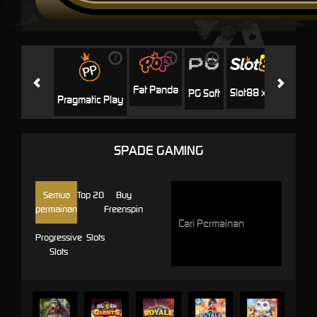
i
i
i
i
i
Facha
Fat Panda
Slot88 x PP
PG Soft
Pragmatic Play
SPADE GAMING
Semua
Top 20
Buy
permainan
Freenspin
Progressive
Slots
Slots