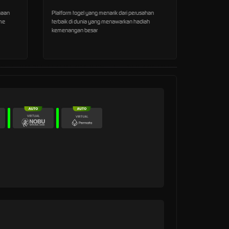
haan
Platform togel yang menarik dari perusahan
ame
terbaik di dunia yang menawarkan hadiah
kemenangan besar