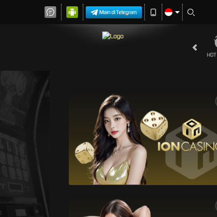
Main di Telegram
HOT