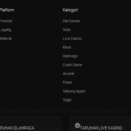
Platform
Kategori
Promosi
Hot Games
Loyalty
Slots
Referral
Live Casino
Race
Olahraga
Crash Game
Arcade
Poker
Sabung Ayam
Togel
RUHAN OLAHRAGA
TARUHAN LIVE KASINO